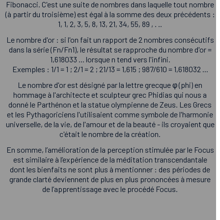
Fibonacci. C'est une suite de nombres dans laquelle tout nombre
(à partir du troisième) est égal à la somme des deux précédents :
1, 1, 2, 3, 5, 8, 13, 21, 34, 55, 89 , . ..
Le nombre d'or : si l'on fait un rapport de 2 nombres consécutifs
dans la série (Fn/Fn1), le résultat se rapproche du nombre d'or =
1,618033 ... lorsque n tend vers l'infini.
Exemples : 1/1 = 1 ; 2/1 = 2 ; 21/13 = 1,615 ; 987/610 = 1,618032 ...
Le nombre d'or est désigné par la lettre grecque φ (phi) en
hommage à l'architecte et sculpteur grec Phidias qui nous a
donné le Parthénon et la statue olympienne de Zeus. Les Grecs
et les Pythagoriciens l'utilisaient comme symbole de l'harmonie
universelle, de la vie, de l'amour et de la beauté - ils croyaient que
c'était le nombre de la création.
En somme, l’amélioration de la perception stimulée par le Focus
est similaire à l’expérience de la méditation transcendantale
dont les bienfaits ne sont plus à mentionner : des périodes de
grande clarté deviennent de plus en plus prononcées à mesure
de l’apprentissage avec le procédé Focus.