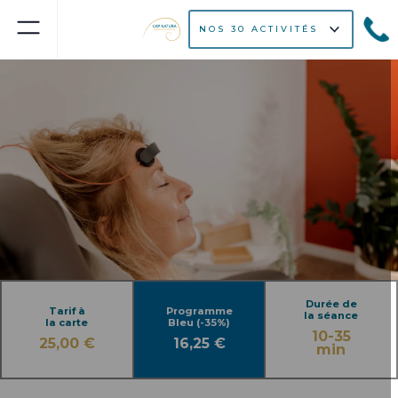
NOS 30 ACTIVITÉS
Durée de
Tarif à
Programme
la séance
la carte
Bleu (-35%)
10-35
25,00 €
16,25 €
min