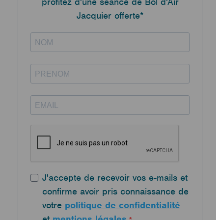
mois puis une séance toutes les 2 semaines - Phase 3
profitez d'une séance de Bol d'Air
d’entretien : 1 séance par mois
Jacquier offerte*
J'accepte de recevoir vos e-mails et
confirme avoir pris connaissance de
votre
politique de confidentialité
et
mentions légales
.