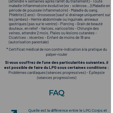
(attendre 4 semaines après l’arrêt du traitement) - Toute
maladie inflammatoire évolutive (ex : sclérose…) (Maladie en
période de poussée inflammatoire) - Maladie du sang.
Phlébite (2 ans) - Grossesse (sauf si drainage uniquement sur
les jambes) - Hernie abdominale ou inguinale, anneaux
gastriques (pas sur le ventre) - Piercing - Grain de beauté
douteux, en relief - Varices, varicosités - Chirurgie des
veines, attendre 2 mois. Plaies ou lésions cutanées -
Cicatrices : récentes - Enfant de moins de 18 ans
(autorisation parentale)
* Certificat médical de non contre-indication à la pratique du
palper-rouler
Si vous souffrez de l’une des particularités suivantes, il
est possible de faire du LPG sous certaines conditions :
Problèmes cardiaques (séances progressives) – Épilepsie
(séances progressives)
FAQ
Quelle est la différence entre le LPG Corps et