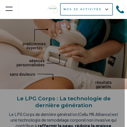
NOS 30 ACTIVITÉS
Le LPG Corps : La technologie de
dernière génération
Le LPG Corps de dernière génération (Cellu M6 Alliance) est
une technologie de remodelage corporel non invasive qui
contribue à
raffermir la peau, réduire la graisse