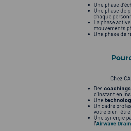
Une phase d’éch
Une phase de pr
chaque person
La phase activ
mouvements phy
Une phase de ré
Pourq
Chez CAP
Des
coachings
d’instant en in
Une
technolog
Un cadre profes
votre bien-être
Une synergie p
l'
Airwave Drain