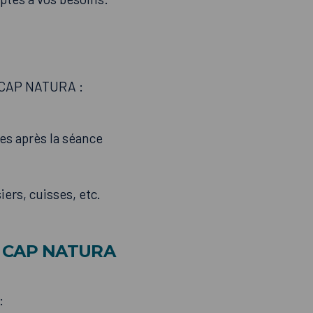
ez CAP NATURA :
es après la séance
ers, cuisses, etc.
z CAP NATURA
: