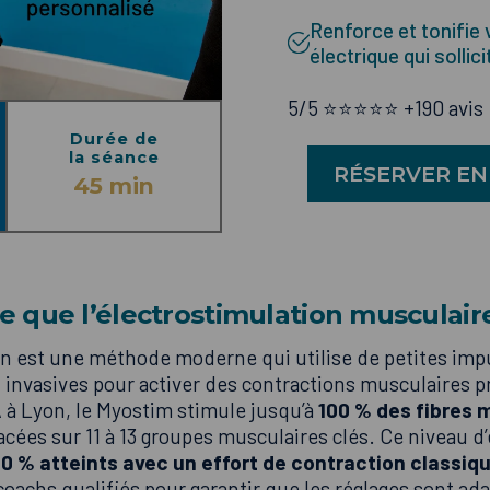
Renforce et tonifie 
électrique qui solli
5/5 ⭐️⭐️⭐️⭐️⭐️ +190 avis
Durée de
la séance
RÉSERVER EN
45 min
e que l’électrostimulation musculair
on est une méthode moderne qui utilise de petites imp
 invasives pour activer des contractions musculaires p
 Lyon, le Myostim stimule jusqu’à
100 % des fibres 
acées sur 11 à 13 groupes musculaires clés. Ce niveau d’
0 % atteints avec un effort de contraction classiq
coachs qualifiés pour garantir que les réglages sont ada