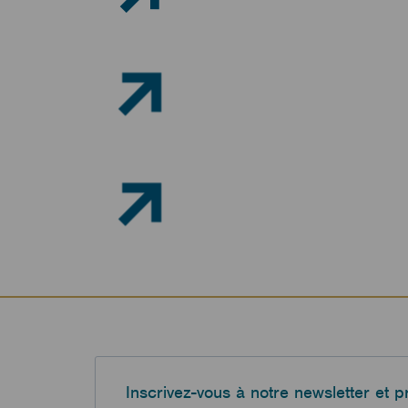
Ou
eff
muscul
L’EMS ne fa
métaboli
jusq
Faire
d’optimiser
de poids
Inscrivez-vous à notre newsletter et p