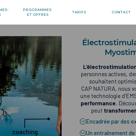
MES-
PROGRAMMES
TARIFS
CONTACT
S
ET OFFRES
Électrostimula
Myosti
L’électrostimulatio
personnes actives, des
souhaitent optimis
CAP NATURA, nous vo
une technologie d’EMS
performance
. Décou
peut
transformer
Encadrée par des ex
Un entraînement de