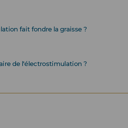
nement physique reconnue pour son
 solliciter jusqu’à 100 % des fibres
ation fait fondre la graisse ?
ique. En 20 minutes, elle offre les
néfices d’un entraînement d’1h30.
imule l’anabolisme musculaire et le
rps continue de brûler des calories
ire de l'électrostimulation ?
 de masse grasse sur le long terme.
sculature, d’améliorer sa posture,
tif de remise en forme ou de perte
 manquent de temps et les sportifs.