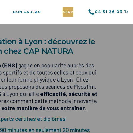
04 51 26 03 14
BON CADEAU
RÉSERVER
tion à Lyon : découvrez le
m chez CAP NATURA
n (EMS)
gagne en popularité auprès des
 sportifs et de toutes celles et ceux qui
er leur forme physique à Lyon. Chez
us proposons des séances de Myostim,
 à Lyon qui allie
efficacité, sécurité et
vrez comment cette méthode innovante
 votre manière de vous entraîner
.
perts certifiés et diplômés
 90 minutes en seulement 20 minutes