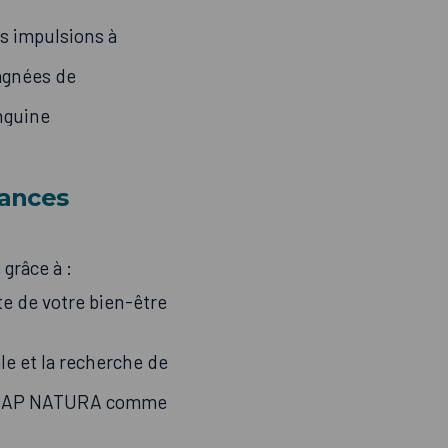
es impulsions à
agnées de
anguine
éances
grâce à :
te de votre bien-être
le et la recherche de
par CAP NATURA comme