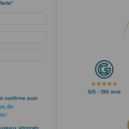
ferte*
et confirme avoir
que de
es
.
nouveaux abonnés.