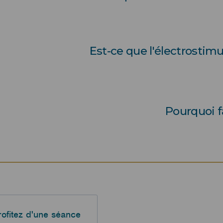
i, l’électrostimulation est une méthode d'entraî
icacité. Grâce à la technologie EMS, elle permet de
Est-ce que l'électrostimul
aires, contre 70 % lors d’un effort volontaire class
bé
it pas "fondre" la graisse directement, mais elle st
sme global. Grâce à l’“after burn effect”, votre co
Pourquoi fa
u’à 72h après une séance, ce qui favorise la perte
 de l’électrostimulation permet de renforcer sa mu
 son temps d’entraînement et de soutenir un objec
. C’est une solution idéale pour les personnes qui
rofitez d'une séance