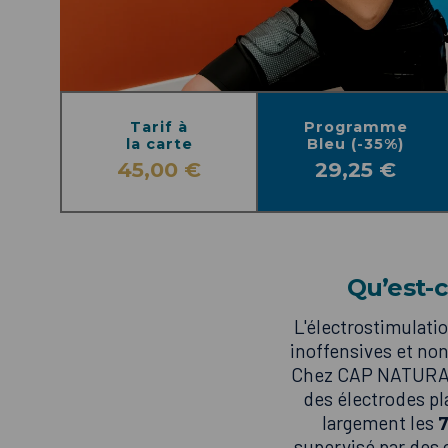
Tarif à
Programme
la carte
Bleu (-35%)
45,00 €
29,25 €
Qu’est-c
L'électrostimulati
inoffensives et non
Chez CAP NATURA à
des électrodes pl
largement les
7
supervisé par des 